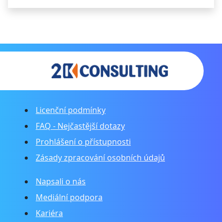
Licenční podmínky
FAQ - Nejčastější dotazy
Prohlášení o přístupnosti
Zásady zpracování osobních údajů
Napsali o nás
Mediální podpora
Kariéra