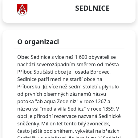
SEDLNICE
O organizaci
Obec Sedlnice s více než 1 600 obyvateli se
nachází severozápadním směrem od města
Příbor. Součástí obce je i osada Borovec.
Sedlnice patří mezi nejstarší obce na
Příborsku. Již více než sedm století uplynulo
od prvních písemných záznamů názvu
potoka "ab aqua Zedelniz" v roce 1267 a
názvu vsi "media villa Sedlicz" v roce 1359. V
obci je přírodní rezervace nazvaná Sedlnické
sněženky. Milion let tento bílý zvoneček,
často ještě pod sněhem, vykvétal na březích