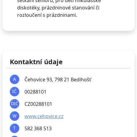
setkání seniorů, pro děti mikulášské
diskotéky, prázdninové stanování či
rozloučení s prázdninami.
Kontaktní údaje
A
Čehovice 93, 798 21 Bedihošť
IČ
00288101
DIČ
CZ00288101
W
www.cehovice.cz
T
582 368 513