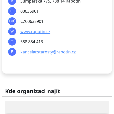
A
Šumperská 775, 788 14 Rapotín
IČ
00635901
DIČ
CZ00635901
W
www.rapotin.cz
T
588 884 413
E
​​kancelar.starosty@rapotin.cz
Kde organizaci najít