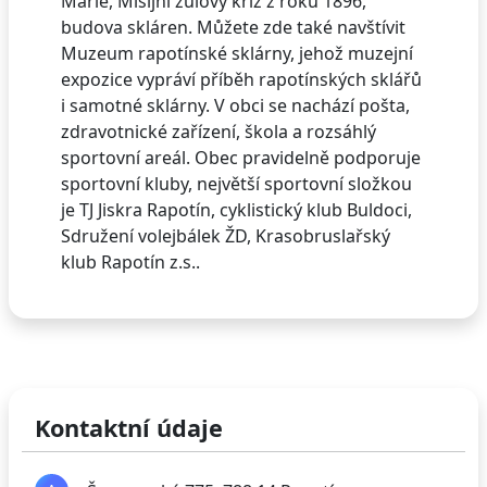
Marie, Misijní žulový kříž z roku 1896,
budova skláren. Můžete zde také navštívit
Muzeum rapotínské sklárny, jehož muzejní
expozice vypráví příběh rapotínských sklářů
i samotné sklárny. V obci se nachází pošta,
zdravotnické zařízení, škola a rozsáhlý
sportovní areál. Obec pravidelně podporuje
sportovní kluby, největší sportovní složkou
je TJ Jiskra Rapotín, cyklistický klub Buldoci,
Sdružení volejbálek ŽD, Krasobruslařský
klub Rapotín z.s..
Kontaktní údaje