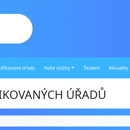
tifikované úřady
Naše služby
Školení
Aktuality
FIKOVANÝCH ÚŘADŮ