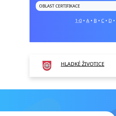
OBLAST CERTIFIKACE
1-0
•
A
•
B
•
C
•
D
HLADKÉ ŽIVOTICE