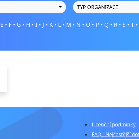
TYP ORGANIZACE
•
E
•
F
•
G
•
H
•
I
•
J
•
K
•
L
•
M
•
N
•
O
•
P
•
Q
•
R
•
S
•
T
Licenční podmínky
FAQ - Nejčastější do