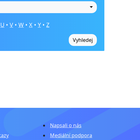
•
U
•
V
•
W
•
X
•
Y
•
Z
Vyhledej
Napsali o nás
tazy
Mediální podpora